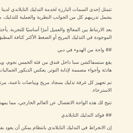
تتمثل إحدى السمات البارزة لخدمة التدليك التايلاندي لدين
يشمل تدريبهم كل من الجوانب النظرية والعملية للتدليك، م
يعد الارتباط بين المعالج والعميل أمرًا أساسيًا للتجربة. 
الموجودة في التدليك المريح أو الضغط الأكثر كثافة الم
## واحة من الهدوء في دبي
يقع ستسفاكشن سبا داخل فندق من فئة الخمس نجوم، ويوفر مل
هادئة وأجواء مصممة لإذابة التوتر. يعكس الديكور الجماليات
تم تجهيز كل غرفة تدليك بسجاد مريح وبياضات ناعمة، مرت
الاسترخاء.
تتيح لك هذه الواحة الانفصال عن العالم الخارجي، مما يم
## فوائد التدليك التايلاندي
إن الانخراط في التدليك التايلاندي بانتظام يمكن أن يعود ب