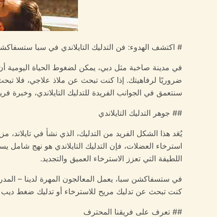
# اكتشف الهدوء: فن التدليك التايلاندي في سبا ستسفاك
في مدينة صاخبة مثل دبي، يمكن لضغوط الحياة اليومية أ
ضروريًا لرفاهيتك. إذا كنت تبحث عن ملاذ علاجي، فلا تبح
سنتعمق في الجوانب الفريدة للتدليك التايلاندي، وخبرة ف
## جوهر التدليك التايلاندي
يُعَد هذا الشكل الفريد من التدليك، الذي نشأ في تايلاند، م
استرخاء العضلات، فإن التدليك التايلاندي هو نهج شامل ي
اللطيفة التي تعزز الاسترخاء العميق والتجديد.
في ستسفاكشن سبا، يعمل المعالجون المهرة لدينا – المدربو
كنت تبحث عن تدليك مريح للاسترخاء أو تدليك ضغط ديب م
## تعرف على فريقنا المحترف