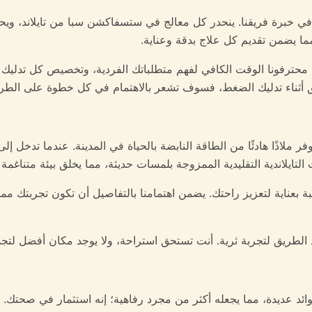
ا في خبرة فريقنا. ينحدر كل معالج في ستسفاكشن سبا من تايلاند، ويحم
ما يضمن تقديم كل علاج بدقة وعناية.
يأخذ محترفونا الوقت الكافي لفهم متطلباتك الفردية، وتخصيص كل تدليك
طبق أثناء تدليك الضغط، فسوف تشعر بالاهتمام في كل خطوة على الطر
اذًا هادئًا من الطاقة النابضة بالحياة في المدينة. عندما تدخل إل
 التايلاندية التقليدية الممزوجة بلمسات حديثة، مما يخلق بيئة متناغم
بة بعناية لتعزيز راحتك. يضمن اهتمامنا بالتفاصيل أن تكون تجربتك
هد الطريق لتجربة ثرية. أنت تستحق استراحة، ولا يوجد مكان أفضل لتج
فوائد عديدة، مما يجعله أكثر من مجرد رفاهية؛ إنه استثمار في صحتك. و