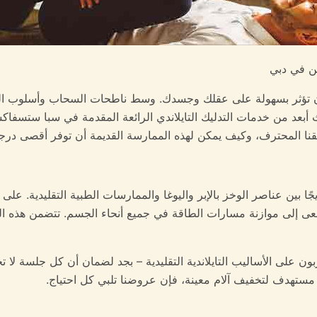
شن في دبي
ن تؤثر بسهولة على عقلك وجسدك. وسط ناطحات السحاب وأسلوب الحيا
ث أبعد من خدمات التدليك التايلاندي الرائعة المقدمة في سبا ستسفا
ريقنا المحترف، وكيف يمكن لهذه الممارسة القديمة أن توفر أقصى درج
زيجًا بين عناصر الوخز بالإبر واليوغا والممارسات الطبية التقليدية. ع
سعى إلى موازنة مسارات الطاقة في جميع أنحاء الجسم. تتضمن هذه الخ
ن على الأساليب التايلاندية التقليدية – بجد لضمان أن كل جلسة لا تخ
ستهدف لتخفيف آلام معينة، فإن عروضنا تلبي كل احتياج.