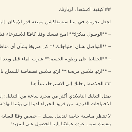
## كيفية الاستعداد لزيارتك
لجعل تجربتك في سبا ستسفاكشن ممتعة قدر الإمكان، إليك
– **الوصول مبكرًا:** امنح نفسك وقتًا كافيًا للاسترخاء ق
– **التواصل بشأن احتياجاتك:** كن صريحًا بشأن أي مناطق 
– **الحفاظ على رطوبة الجسم:** شرب الماء قبل وبعد التد
– **ارتدِ ملابس مريحة:** ارتدِ ملابس فضفاضة للسماح بال
## الخلاصة: رحلتك إلى الاسترخاء تبدأ هنا
يمثل التدليك التايلاندي أكثر من مجرد ساعة من التدليل؛ إ
الاحتياجات الفردية. من فريق الخبراء لدينا إلى بيئتنا اله
لا تنتظر مناسبة خاصة لتدليل نفسك – خصص وقتًا للعناية 
بنفسك سبب عودة عملائنا إلينا للحصول على المزيد!