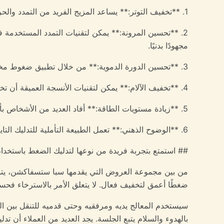
1. **تخفيف التوتر:** يساعد المزيج الفريد من التمدد والحركة الإيقاعية على تقليل مستويات التوتر وتعزيز حالة ذهنية هادئة، مما يجعله مثاليًا للمهنيين المشغولين.
2. **تحسين المرونة:** يمكن لتقنيات التمدد المستخدمة 
مجهودًا بدنيًا.
3. **تحسين الدورة الدموية:** من خلال تطبيق ضغوط مختلفة على نقاط معينة من الجسم، يعزز التدليك التايلاندي الدورة الدموية بشكل أفضل، مما يؤدي إلى تحسين الصحة العامة.
4. **تخفيف الآلام:** يمكن لتقنيات الأنسجة العميقة أن تخفف الألم المزمن والتوتر، وخاصة في مناطق مثل أسفل الظهر والكتفين والرقبة.
5. **زيادة مستويات الطاقة:** أفاد العديد من الأشخاص بأنهم يشعرون بالتجدد والنشاط بعد جلسة التدليك، وذلك بفضل التدفق المتوازن للطاقة المستعادة من خلال التدليك.
6. **الوضوح الذهني:** تعمل الطبيعة التأملية للتدليك التايلاندي على تعزيز اليقظة الذهنية، مما يسمح لك بتعزيز تركيزك وتحسين صفاء ذهنك.
## استمتع بتجربة فريدة من نوعها لتدليك الضغط باستخدا
من بين مجموعة العروض التي يقدمها سبا ستسفاكشن، يتميز
ضغطًا أعمق لتخفيف فعال. لا يتعلق الأمر بالاسترخاء فحس
سيستخدم المعالج يديه ومرفقيه وحتى قدميه للتنقل بين ا
بالهدوء والسلام يتبع الجلسة. يجد العديد من العملاء أن ت